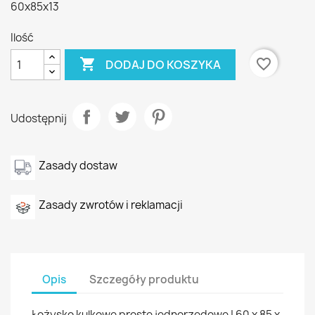
60x85x13
Ilość

favorite_border
DODAJ DO KOSZYKA
Udostępnij
Zasady dostaw
Zasady zwrotów i reklamacji
Opis
Szczegóły produktu
Łożysko kulkowe proste jednorzędowe | 60 x 85 x