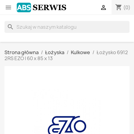
shopping_cart


(0)
search
Strona główna
Łożyska
Kulkowe
Łożysko 6912
2RS EZO | 60 x 85 x 13