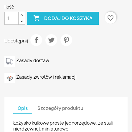
Ilość

favorite_border
DODAJ DO KOSZYKA
Udostępnij
Zasady dostaw
Zasady zwrotów i reklamacji
Opis
Szczegóły produktu
Łożysko kulkowe proste jednorzędowe, ze stali
nierdzewnej, miniaturowe