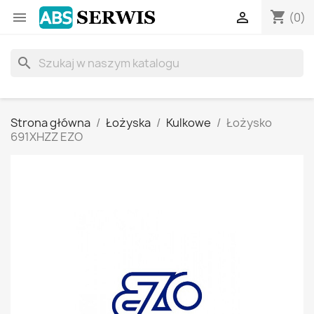
shopping_cart


(0)
search
Strona główna
Łożyska
Kulkowe
Łożysko
691XHZZ EZO