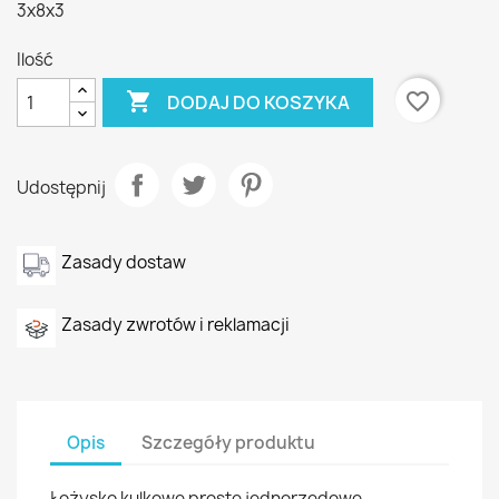
3x8x3
Ilość

favorite_border
DODAJ DO KOSZYKA
Udostępnij
Zasady dostaw
Zasady zwrotów i reklamacji
Opis
Szczegóły produktu
Łożysko kulkowe proste jednorzędowe,