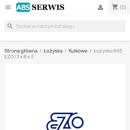
shopping_cart


(0)
search
Strona główna
Łożyska
Kulkowe
Łożysko 693
EZO | 3 x 8 x 3