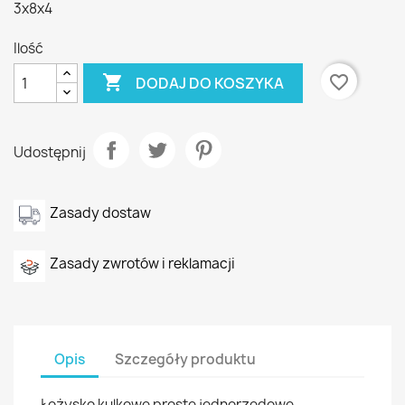
3x8x4
Ilość

favorite_border
DODAJ DO KOSZYKA
Udostępnij
Zasady dostaw
Zasady zwrotów i reklamacji
Opis
Szczegóły produktu
Łożysko kulkowe proste jednorzędowe,