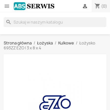
shopping_cart


(0)
search
Strona główna
Łożyska
Kulkowe
Łożysko
693ZZ EZO | 3 x 8 x 4