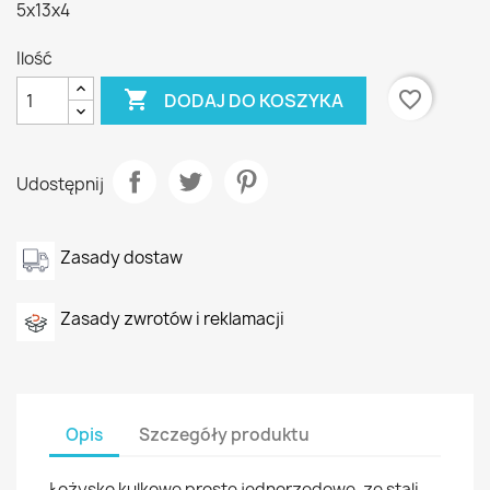
5x13x4
Ilość

favorite_border
DODAJ DO KOSZYKA
Udostępnij
Zasady dostaw
Zasady zwrotów i reklamacji
Opis
Szczegóły produktu
Łożysko kulkowe proste jednorzędowe, ze stali