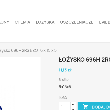
IKONY
CHEMIA
ŁOŻYSKA
USZCZELNIACZE
EVIL 
żysko 696H 2RS EZO | 6 x 15 x 5
ŁOŻYSKO 696H 2RS 
11,13 zł
Brutto
6x15x5
Ilość

DODAJ D