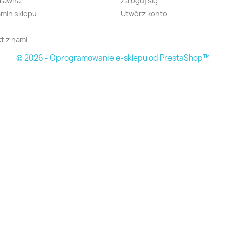
prawna
Zaloguj się
min sklepu
Utwórz konto
t z nami
© 2026 - Oprogramowanie e-sklepu od PrestaShop™