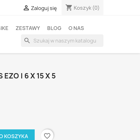
shopping_cart

Koszyk
(0)
Zaloguj się
BIKE
ZESTAWY
BLOG
O NAS
search
EZO | 6 X 15 X 5
favorite_border
O KOSZYKA