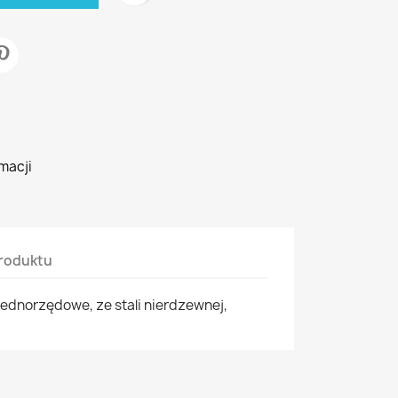
macji
roduktu
jednorzędowe, ze stali nierdzewnej,