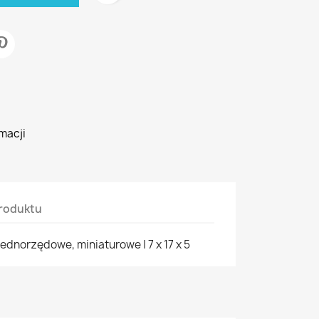
macji
roduktu
ednorzędowe, miniaturowe | 7 x 17 x 5