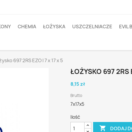
IKONY
CHEMIA
ŁOŻYSKA
USZCZELNIACZE
EVIL 
ysko 697 2RS EZO | 7 x 17 x 5
ŁOŻYSKO 697 2RS EZ
8,15 zł
Brutto
7x17x5
Ilość

DODAJ D