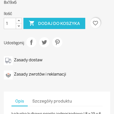
8x19x6
Ilość

favorite_border
DODAJ DO KOSZYKA
Udostępnij
Zasady dostaw
Zasady zwrotów i reklamacji
Opis
Szczegóły produktu
Łożysko kulkowe proste jednorzędowe | 8 x 19 x 6