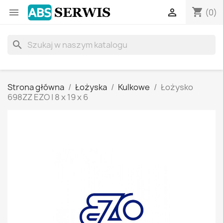
shopping_cart


(0)
search
Strona główna
Łożyska
Kulkowe
Łożysko
698ZZ EZO | 8 x 19 x 6