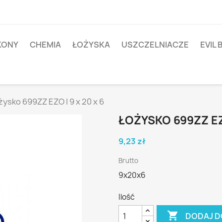
IKONY
CHEMIA
ŁOŻYSKA
USZCZELNIACZE
EVIL 
żysko 699ZZ EZO | 9 x 20 x 6
ŁOŻYSKO 699ZZ EZO
9,23 zł
Brutto
9x20x6
Ilość

DODAJ D