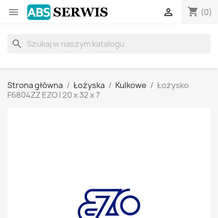
shopping_cart


(0)
search
Strona główna
Łożyska
Kulkowe
Łożysko
F6804ZZ EZO | 20 x 32 x 7