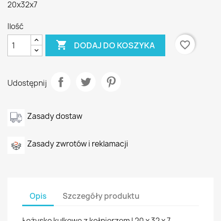
20x32x7
Ilość

favorite_border
DODAJ DO KOSZYKA
Udostępnij
Zasady dostaw
Zasady zwrotów i reklamacji
Opis
Szczegóły produktu
Łożysko kulkowe z kołnierzem | 20 x 32 x 7