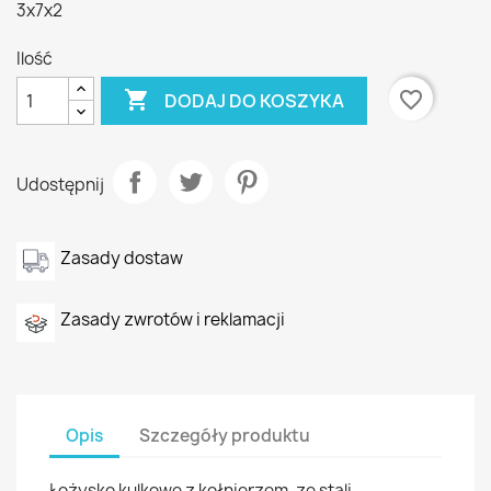
3x7x2
Ilość

favorite_border
DODAJ DO KOSZYKA
Udostępnij
Zasady dostaw
Zasady zwrotów i reklamacji
Opis
Szczegóły produktu
Łożysko kulkowe z kołnierzem, ze stali