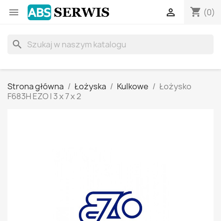
shopping_cart


(0)
search
Strona główna
Łożyska
Kulkowe
Łożysko
F683H EZO | 3 x 7 x 2