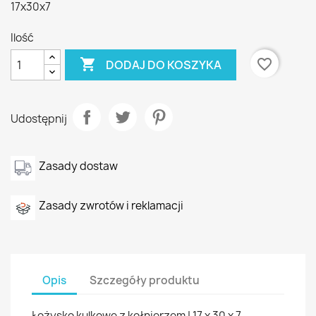
17x30x7
Ilość

favorite_border
DODAJ DO KOSZYKA
Udostępnij
Zasady dostaw
Zasady zwrotów i reklamacji
Opis
Szczegóły produktu
Łożysko kulkowe z kołnierzem | 17 x 30 x 7