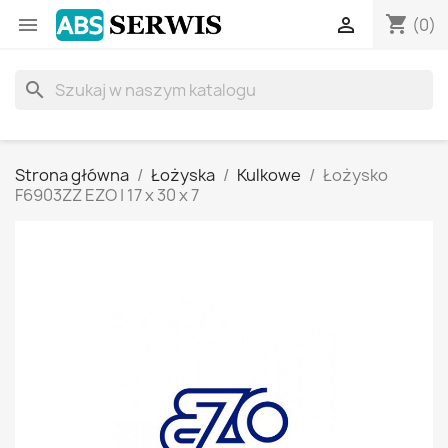
shopping_cart


(0)
search
Strona główna
Łożyska
Kulkowe
Łożysko
F6903ZZ EZO | 17 x 30 x 7