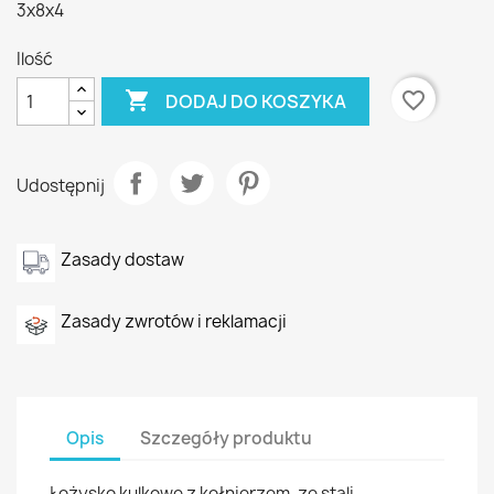
3x8x4
Ilość

favorite_border
DODAJ DO KOSZYKA
Udostępnij
Zasady dostaw
Zasady zwrotów i reklamacji
Opis
Szczegóły produktu
Łożysko kulkowe z kołnierzem, ze stali