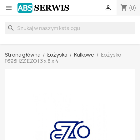
shopping_cart


(0)
search
Strona główna
Łożyska
Kulkowe
Łożysko
F693HZZ EZO | 3 x 8 x 4