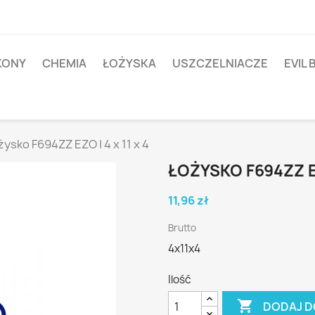
IKONY
CHEMIA
ŁOŻYSKA
USZCZELNIACZE
EVIL 
ysko F694ZZ EZO | 4 x 11 x 4
ŁOŻYSKO F694ZZ EZ
11,96 zł
Brutto
4x11x4
Ilość

DODAJ D