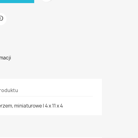
macji
roduktu
zem, miniaturowe | 4 x 11 x 4