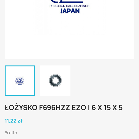
ŁOŻYSKO F696HZZ EZO | 6 X 15 X 5
11,22 zł
Brutto