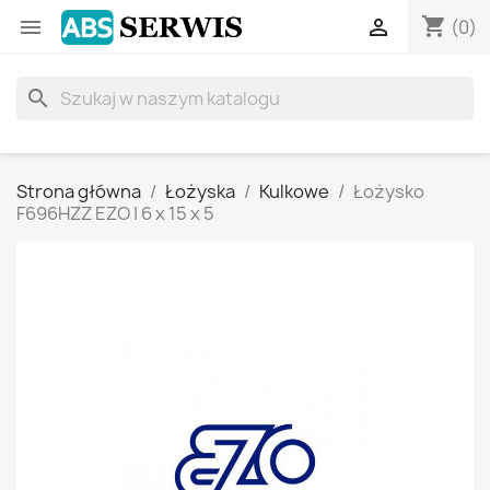
shopping_cart


(0)
search
Strona główna
Łożyska
Kulkowe
Łożysko
F696HZZ EZO | 6 x 15 x 5