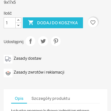
9x17x5
Ilość

favorite_border
DODAJ DO KOSZYKA
Udostępnij
Zasady dostaw
Zasady zwrotów i reklamacji
Opis
Szczegóły produktu
Łożysko oporowe kulkowe jednokierunkowe,