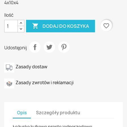
4x10x4
Ilość

favorite_border
DODAJ DO KOSZYKA
Udostępnij
Zasady dostaw
Zasady zwrotów i reklamacji
Opis
Szczegóły produktu
Łożysko kulkowe proste jednorzędowe,