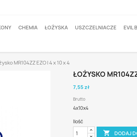
IKONY
CHEMIA
ŁOŻYSKA
USZCZELNIACZE
EVIL 
żysko MR104ZZ EZO | 4 x 10 x 4
ŁOŻYSKO MR104ZZ E
7,55 zł
Brutto
4x10x4
Ilość

DODAJ D