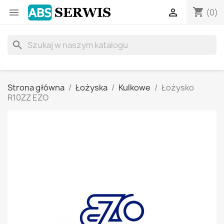
shopping_cart


(0)
search
Strona główna
Łożyska
Kulkowe
Łożysko
R10ZZ EZO