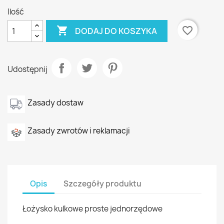
Ilość

favorite_border
DODAJ DO KOSZYKA
Udostępnij
Zasady dostaw
Zasady zwrotów i reklamacji
Opis
Szczegóły produktu
Łożysko kulkowe proste jednorzędowe