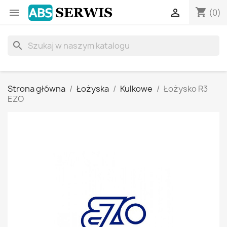
shopping_cart


(0)
search
Strona główna
Łożyska
Kulkowe
Łożysko R3
EZO