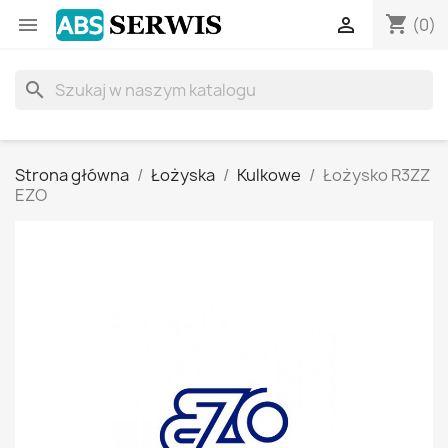
shopping_cart


(0)
search
Strona główna
Łożyska
Kulkowe
Łożysko R3ZZ
EZO