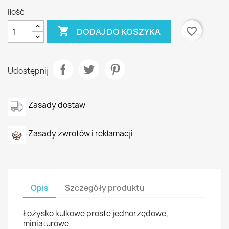
Ilość

favorite_border
DODAJ DO KOSZYKA
Udostępnij
Zasady dostaw
Zasady zwrotów i reklamacji
Opis
Szczegóły produktu
Łożysko kulkowe proste jednorzędowe,
miniaturowe