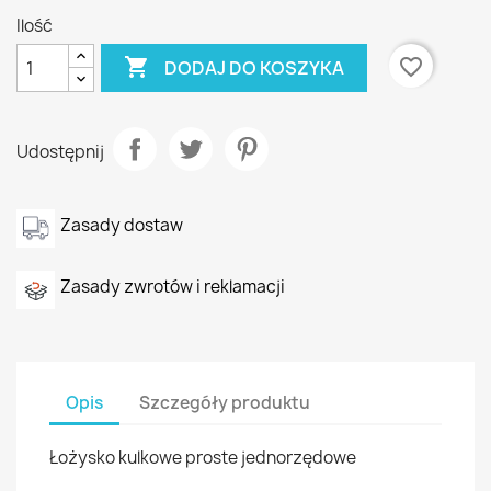
Ilość

favorite_border
DODAJ DO KOSZYKA
Udostępnij
Zasady dostaw
Zasady zwrotów i reklamacji
Opis
Szczegóły produktu
Łożysko kulkowe proste jednorzędowe