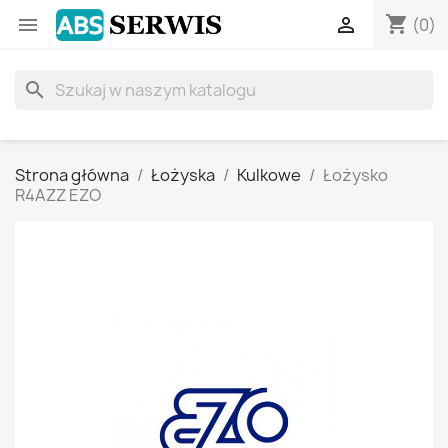
shopping_cart


(0)
search
Strona główna
Łożyska
Kulkowe
Łożysko
R4AZZ EZO