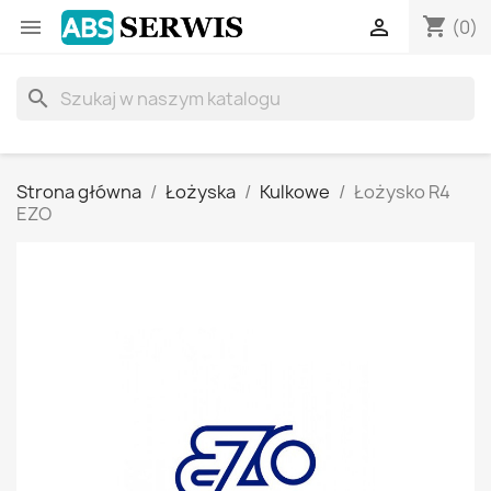
shopping_cart


(0)
search
Strona główna
Łożyska
Kulkowe
Łożysko R4
EZO