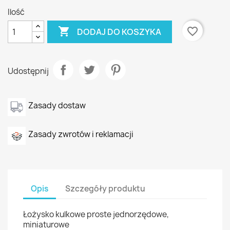
Ilość

favorite_border
DODAJ DO KOSZYKA
Udostępnij
Zasady dostaw
Zasady zwrotów i reklamacji
Opis
Szczegóły produktu
Łożysko kulkowe proste jednorzędowe,
miniaturowe