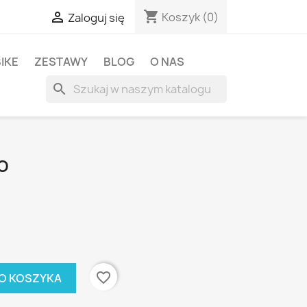
shopping_cart

Koszyk
(0)
Zaloguj się
BIKE
ZESTAWY
BLOG
O NAS
search
O
favorite_border
O KOSZYKA