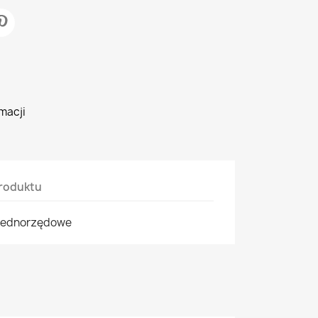
macji
roduktu
 jednorzędowe