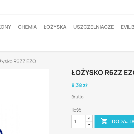
IKONY
CHEMIA
ŁOŻYSKA
USZCZELNIACZE
EVIL 
żysko R6ZZ EZO
ŁOŻYSKO R6ZZ EZ
8,38 zł
Brutto
Ilość

DODAJ D