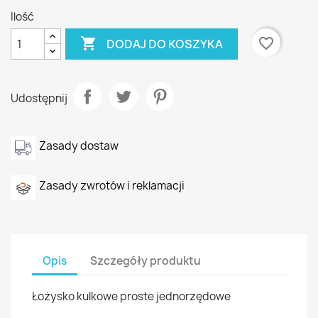
Ilość

favorite_border
DODAJ DO KOSZYKA
Udostępnij
Zasady dostaw
Zasady zwrotów i reklamacji
Opis
Szczegóły produktu
Łożysko kulkowe proste jednorzędowe