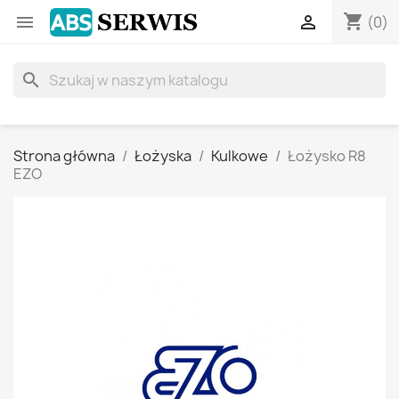
shopping_cart


(0)
search
Strona główna
Łożyska
Kulkowe
Łożysko R8
EZO