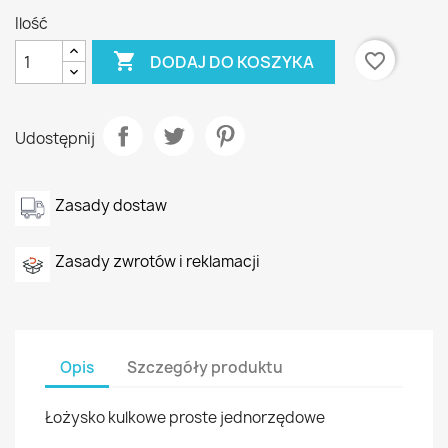
Ilość

favorite_border
DODAJ DO KOSZYKA
Udostępnij
Zasady dostaw
Zasady zwrotów i reklamacji
Opis
Szczegóły produktu
Łożysko kulkowe proste jednorzędowe