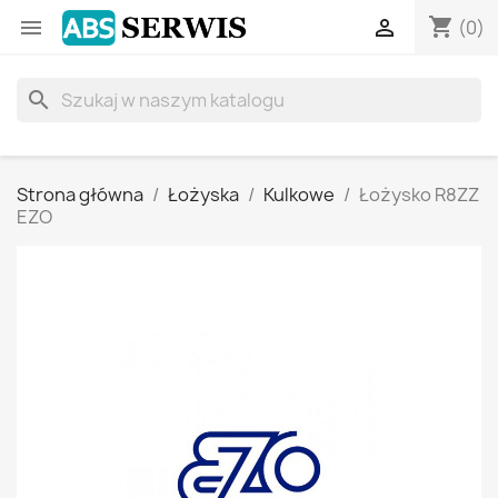
shopping_cart


(0)
search
Strona główna
Łożyska
Kulkowe
Łożysko R8ZZ
EZO