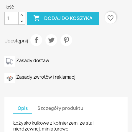
Ilość

favorite_border
DODAJ DO KOSZYKA
Udostępnij
Zasady dostaw
Zasady zwrotów i reklamacji
Opis
Szczegóły produktu
Łożysko kulkowe z kołnierzem, ze stali
nierdzewnej, miniaturowe