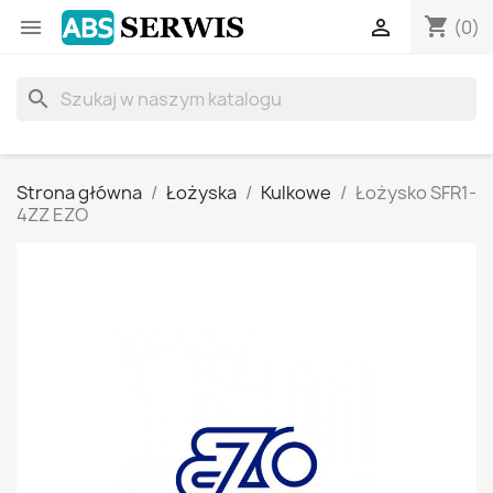
shopping_cart


(0)
search
Strona główna
Łożyska
Kulkowe
Łożysko SFR1-
4ZZ EZO