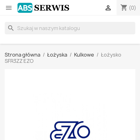
shopping_cart


(0)
search
Strona główna
Łożyska
Kulkowe
Łożysko
SFR3ZZ EZO