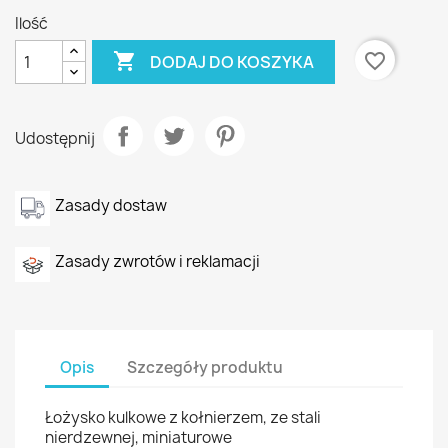
Ilość

favorite_border
DODAJ DO KOSZYKA
Udostępnij
Zasady dostaw
Zasady zwrotów i reklamacji
Opis
Szczegóły produktu
Łożysko kulkowe z kołnierzem, ze stali
nierdzewnej, miniaturowe