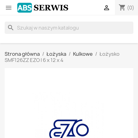
shopping_cart


(0)
search
Strona główna
Łożyska
Kulkowe
Łożysko
SMF126ZZ EZO | 6 x 12 x 4