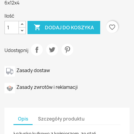
6x12x4
Ilość

favorite_border
DODAJ DO KOSZYKA
Udostępnij
Zasady dostaw
Zasady zwrotów i reklamacji
Opis
Szczegóły produktu
Łożysko kulkowe z kołnierzem, ze stali