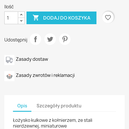
Ilość

favorite_border
DODAJ DO KOSZYKA
Udostępnij
Zasady dostaw
Zasady zwrotów i reklamacji
Opis
Szczegóły produktu
Łożysko kulkowe z kołnierzem, ze stali
nierdzewnej, miniaturowe