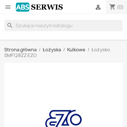
shopping_cart


(0)
search
Strona główna
Łożyska
Kulkowe
Łożysko
SMF128ZZ EZO