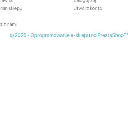
prawna
Zaloguj się
min sklepu
Utwórz konto
t z nami
© 2026 - Oprogramowanie e-sklepu od PrestaShop™