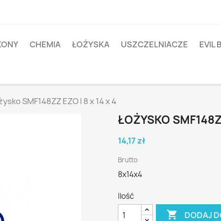
IKONY
CHEMIA
ŁOŻYSKA
USZCZELNIACZE
EVIL 
żysko SMF148ZZ EZO | 8 x 14 x 4
ŁOŻYSKO SMF148ZZ 
14,17 zł
Brutto
8x14x4
Ilość

DODAJ D