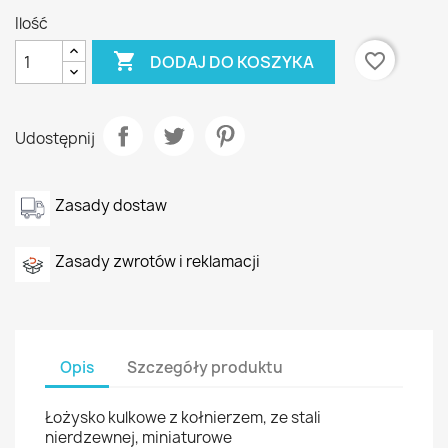
Ilość

favorite_border
DODAJ DO KOSZYKA
Udostępnij
Zasady dostaw
Zasady zwrotów i reklamacji
Opis
Szczegóły produktu
Łożysko kulkowe z kołnierzem, ze stali
nierdzewnej, miniaturowe