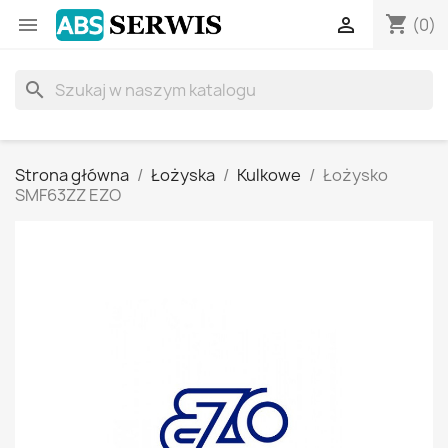
shopping_cart


(0)
search
Strona główna
Łożyska
Kulkowe
Łożysko
SMF63ZZ EZO