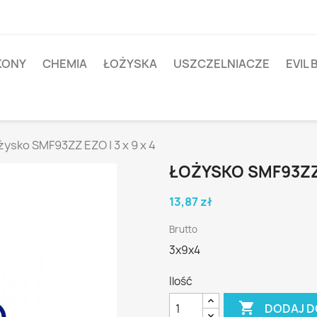
IKONY
CHEMIA
ŁOŻYSKA
USZCZELNIACZE
EVIL 
żysko SMF93ZZ EZO | 3 x 9 x 4
ŁOŻYSKO SMF93ZZ E
13,87 zł
Brutto
3x9x4
Ilość

DODAJ D