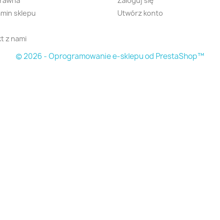
prawna
Zaloguj się
min sklepu
Utwórz konto
t z nami
© 2026 - Oprogramowanie e-sklepu od PrestaShop™