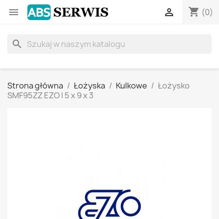
shopping_cart


(0)
search
Strona główna
Łożyska
Kulkowe
Łożysko
SMF95ZZ EZO | 5 x 9 x 3