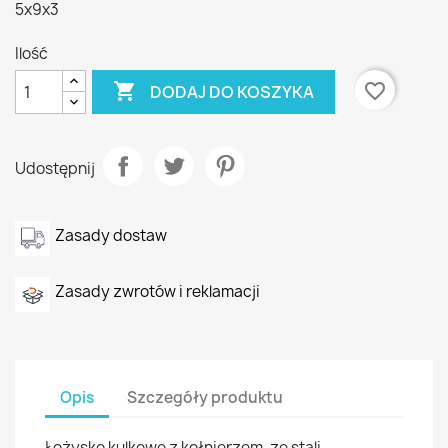
5x9x3
Ilość

favorite_border
DODAJ DO KOSZYKA
Udostępnij
Zasady dostaw
Zasady zwrotów i reklamacji
Opis
Szczegóły produktu
Łożysko kulkowe z kołnierzem, ze stali