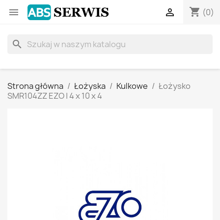
shopping_cart


(0)
search
Strona główna
Łożyska
Kulkowe
Łożysko
SMR104ZZ EZO | 4 x 10 x 4