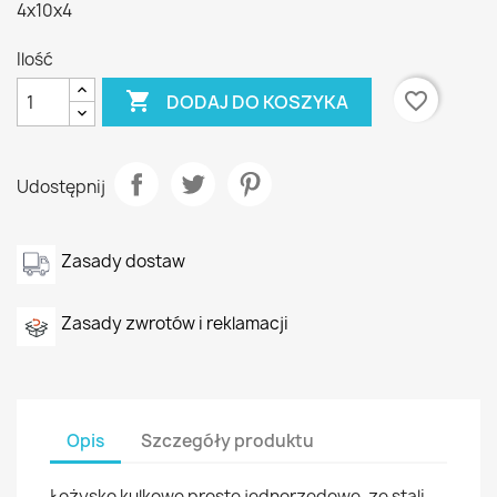
4x10x4
Ilość

favorite_border
DODAJ DO KOSZYKA
Udostępnij
Zasady dostaw
Zasady zwrotów i reklamacji
Opis
Szczegóły produktu
Łożysko kulkowe proste jednorzędowe, ze stali