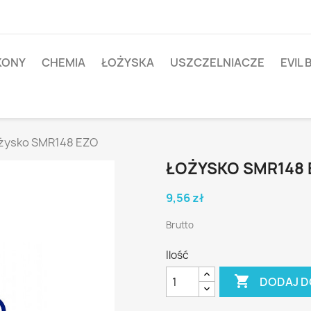
IKONY
CHEMIA
ŁOŻYSKA
USZCZELNIACZE
EVIL 
żysko SMR148 EZO
ŁOŻYSKO SMR148
9,56 zł
Brutto
Ilość

DODAJ D