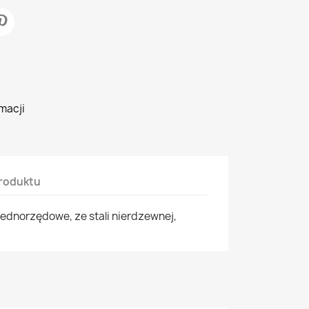
macji
roduktu
jednorzędowe, ze stali nierdzewnej,