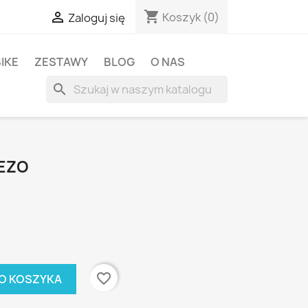
shopping_cart

Koszyk
(0)
Zaloguj się
BIKE
ZESTAWY
BLOG
O NAS
search
 EZO
favorite_border
O KOSZYKA