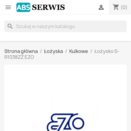
shopping_cart


(0)
search
Strona główna
Łożyska
Kulkowe
Łożysko S-
R1038ZZ EZO