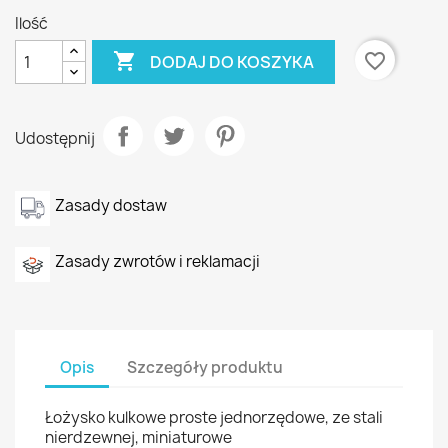
Ilość

favorite_border
DODAJ DO KOSZYKA
Udostępnij
Zasady dostaw
Zasady zwrotów i reklamacji
Opis
Szczegóły produktu
Łożysko kulkowe proste jednorzędowe, ze stali
nierdzewnej, miniaturowe