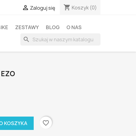
shopping_cart

Koszyk
(0)
Zaloguj się
BIKE
ZESTAWY
BLOG
O NAS
search
 EZO
favorite_border
O KOSZYKA