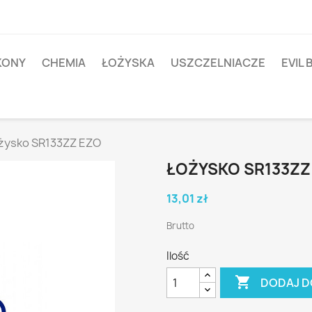
IKONY
CHEMIA
ŁOŻYSKA
USZCZELNIACZE
EVIL 
żysko SR133ZZ EZO
ŁOŻYSKO SR133ZZ
13,01 zł
Brutto
Ilość

DODAJ D