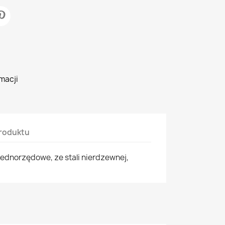
macji
roduktu
jednorzędowe, ze stali nierdzewnej,