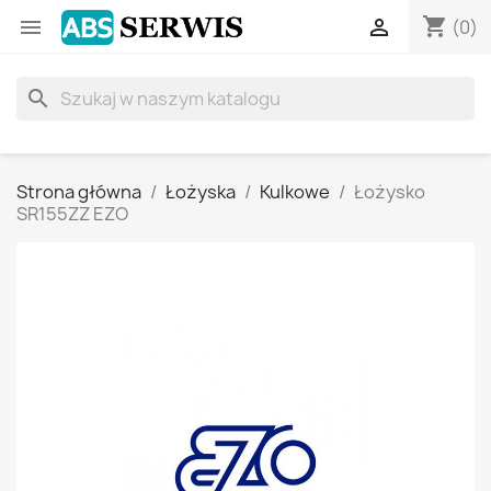
shopping_cart


(0)
search
Strona główna
Łożyska
Kulkowe
Łożysko
SR155ZZ EZO