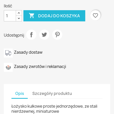
Ilość

favorite_border
DODAJ DO KOSZYKA
Udostępnij
Zasady dostaw
Zasady zwrotów i reklamacji
Opis
Szczegóły produktu
Łożysko kulkowe proste jednorzędowe, ze stali
nierdzewnej, miniaturowe