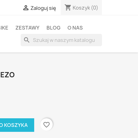
shopping_cart

Koszyk
(0)
Zaloguj się
BIKE
ZESTAWY
BLOG
O NAS
search
 EZO
favorite_border
O KOSZYKA