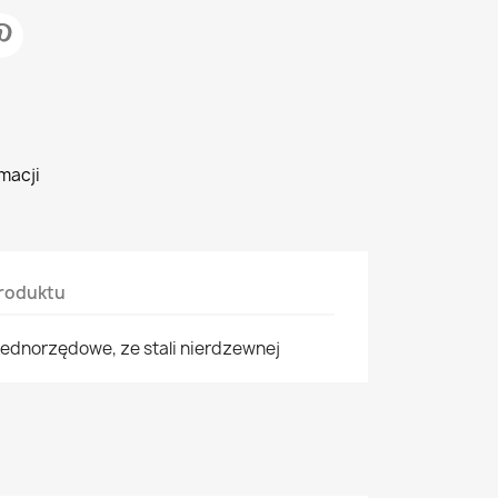
macji
roduktu
jednorzędowe, ze stali nierdzewnej