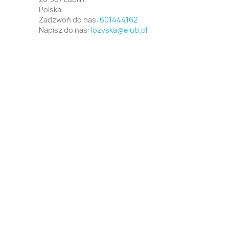
Polska
Zadzwoń do nas:
601444162
Napisz do nas:
lozyska@elub.pl