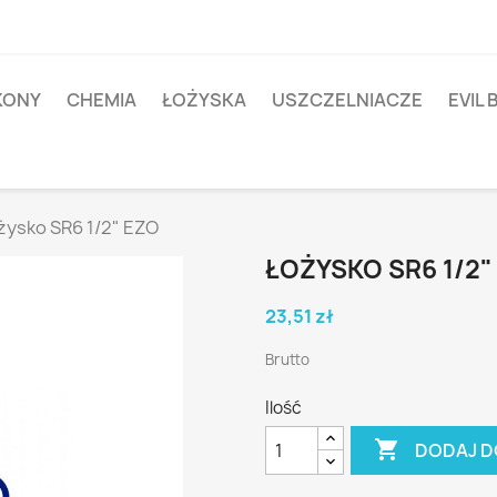
IKONY
CHEMIA
ŁOŻYSKA
USZCZELNIACZE
EVIL 
żysko SR6 1/2" EZO
ŁOŻYSKO SR6 1/2"
23,51 zł
Brutto
Ilość

DODAJ D