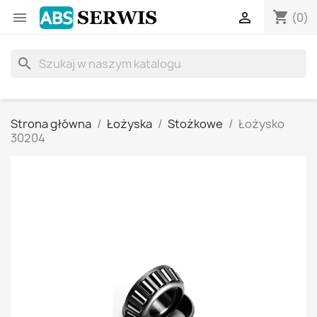
shopping_cart


(0)
search
Strona główna
Łożyska
Stożkowe
Łożysko
30204