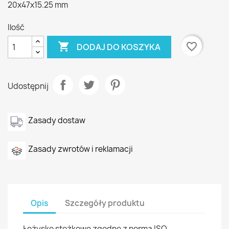
20x47x15.25 mm
Ilość

favorite_border
DODAJ DO KOSZYKA
Udostępnij
Zasady dostaw
Zasady zwrotów i reklamacji
Opis
Szczegóły produktu
Łożysko stożkowe zgodne z normą ISO,