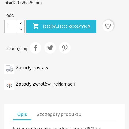
65x120x26.25 mm
Ilość

favorite_border
DODAJ DO KOSZYKA
Udostępnij
Zasady dostaw
Zasady zwrotów i reklamacji
Opis
Szczegóły produktu
Łożysko stożkowe zgodne z normą ISO, do