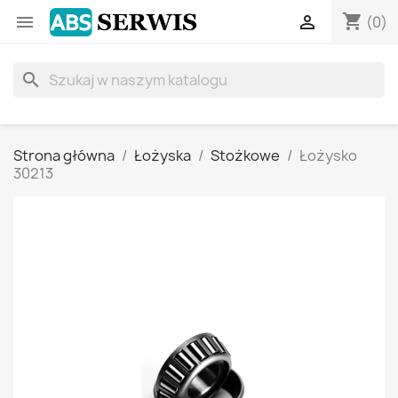
shopping_cart


(0)
search
Strona główna
Łożyska
Stożkowe
Łożysko
30213