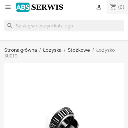
shopping_cart


(0)
search
Strona główna
Łożyska
Stożkowe
Łożysko
30219