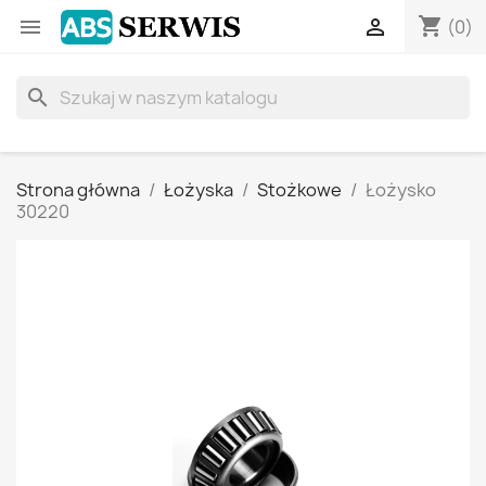
shopping_cart


(0)
search
Strona główna
Łożyska
Stożkowe
Łożysko
30220