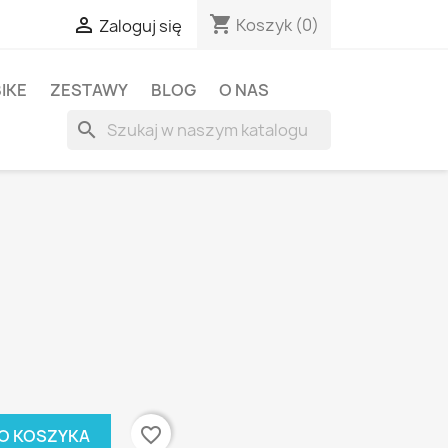
shopping_cart

Koszyk
(0)
Zaloguj się
BIKE
ZESTAWY
BLOG
O NAS
search
favorite_border
O KOSZYKA