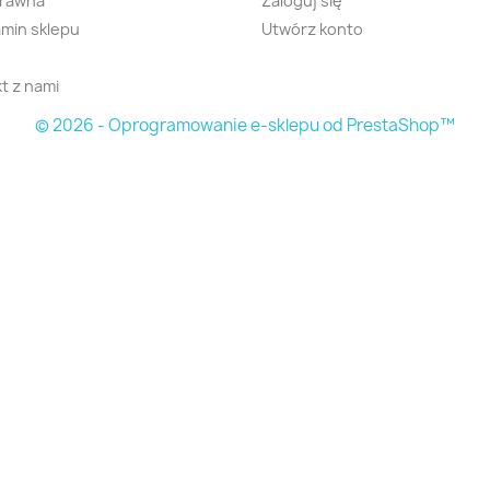
prawna
Zaloguj się
min sklepu
Utwórz konto
t z nami
© 2026 - Oprogramowanie e-sklepu od PrestaShop™