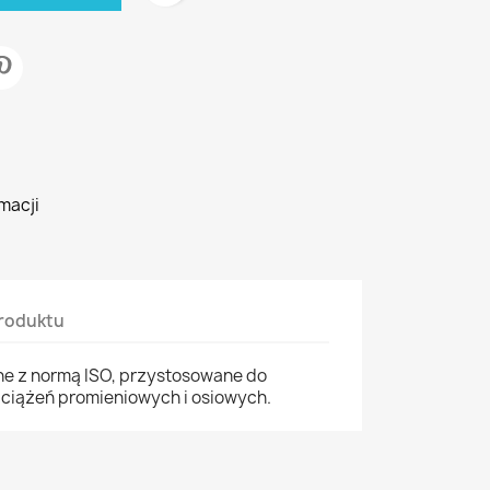
macji
roduktu
e z normą ISO, przystosowane do
ciążeń promieniowych i osiowych.