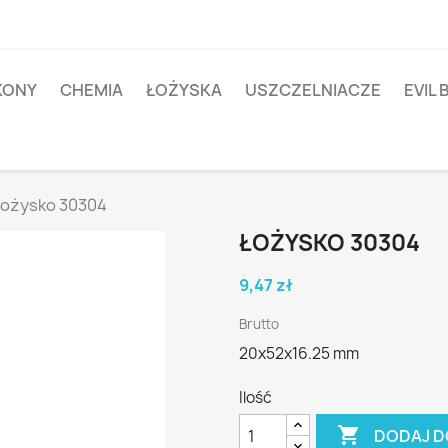
IKONY
CHEMIA
ŁOŻYSKA
USZCZELNIACZE
EVIL 
ożysko 30304
ŁOŻYSKO 30304
9,47 zł
Brutto
20x52x16.25 mm
Ilość

DODAJ D