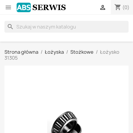
shopping_cart


(0)
search
Strona główna
Łożyska
Stożkowe
Łożysko
31305