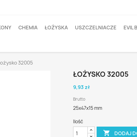
IKONY
CHEMIA
ŁOŻYSKA
USZCZELNIACZE
EVIL 
ożysko 32005
ŁOŻYSKO 32005
9,93 zł
Brutto
25x47x15 mm
Ilość

DODAJ D