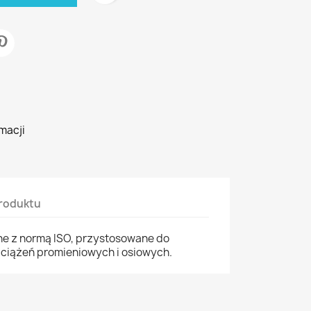
macji
roduktu
e z normą ISO, przystosowane do
ciążeń promieniowych i osiowych.