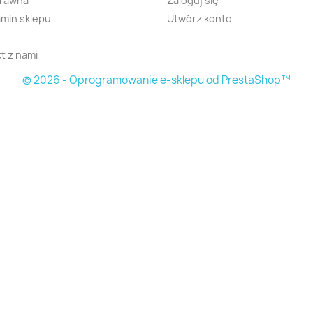
prawna
Zaloguj się
min sklepu
Utwórz konto
t z nami
© 2026 - Oprogramowanie e-sklepu od PrestaShop™