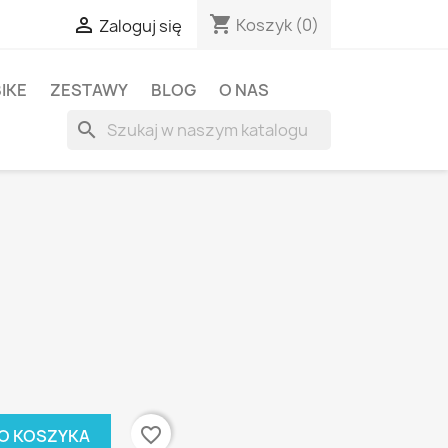
shopping_cart

Koszyk
(0)
Zaloguj się
BIKE
ZESTAWY
BLOG
O NAS
search
favorite_border
O KOSZYKA