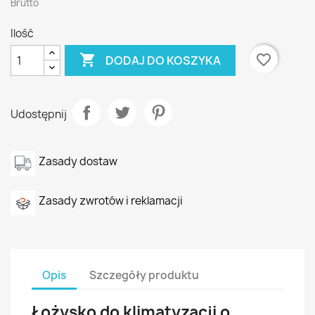
Brutto
Ilość

favorite_border
DODAJ DO KOSZYKA
Udostępnij
Zasady dostaw
Zasady zwrotów i reklamacji
Opis
Szczegóły produktu
Łożysko do klimatyzacji o