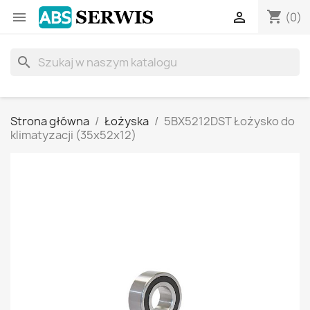
shopping_cart


(0)
search
Strona główna
Łożyska
5BX5212DST Łożysko do
klimatyzacji (35x52x12)