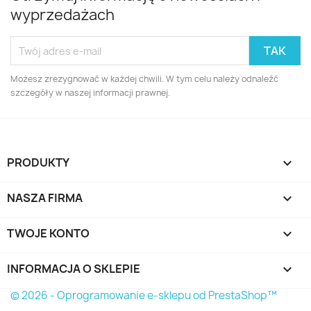
wyprzedażach
Możesz zrezygnować w każdej chwili. W tym celu należy odnaleźć
szczegóły w naszej informacji prawnej.
PRODUKTY

NASZA FIRMA

TWOJE KONTO

INFORMACJA O SKLEPIE
keyboard_arrow_down
© 2026 - Oprogramowanie e-sklepu od PrestaShop™