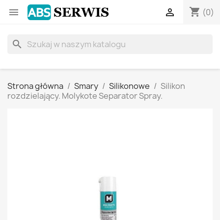
shopping_cart


(0)
search
Strona główna
Smary
Silikonowe
Silikon
rozdzielający. Molykote Separator Spray.