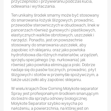
przyczepności i przywieraniu podczas kucia,
odlewania i wytłaczania.
Ten unikalny środek smarny może być stosowany
do smarowania łożysk ślizgowych, prowadnic,
przewodów sterowniczych w obudowach, linek w
pancerzach również gumowych i plastikowych,
elastycznych wałków obrotowych, uszczelek i
narzędzi. Ponadto, jest on powszechnie
stosowany do smarowania uszczelek, aby
zapobiec ich sklejaniu. oraz jako powłoka
hydrofobowa dla różnych materiałów, urządzeń,
sprzętu specjalnego (np. nurkowania) jak
również jako powłoka eliminująca piski. Dobrze
nadaje się do pasów tocznych, prowadnic, płyt
ślizgowych i stołów w przemyśle spożywczym, a
także uszczelki aby zapobiec sklejaniu.
W wielu krajach Dow Corning Molykote separator
Spray jest profesjonalnym środkiem smarującym
do bieżni dla sprzętu odnowy biologicznej.
Molykote Separator szybko wysycha po
nałożeniu, a powierzchnia, na której jest on