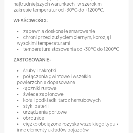
najtrudniejszych warunkach i w szerokim
zakresie temperatur od -30°C do +1200°C.
WŁAŚCIWOŚCI:
zapewnia doskonałe smarowanie
chroni przed zużyciem ciernym, korozją i
wysokimi temperaturami
temperatura stosowania od -30°C do 1200°C
ZASTOSOWANIE:
śruby i nakrętki
połączenia gwintowe i wszelkie
powierzchnie dopasowane
łączniki rurowe
świece zapłonowe
koła i podkładki tarcz hamulcowych
styki baterii
urządzenia portowe
obrotnice
ciężko obciążone łożyska wszelkiego typu •
inne elementy układów pojazdów