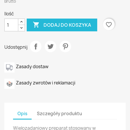
Brutto
Ilość

favorite_border
DODAJ DO KOSZYKA
Udostępnij
Zasady dostaw
Zasady zwrotów i reklamacji
Opis
Szczegóły produktu
Wielozadaniowy preparat stosowany w